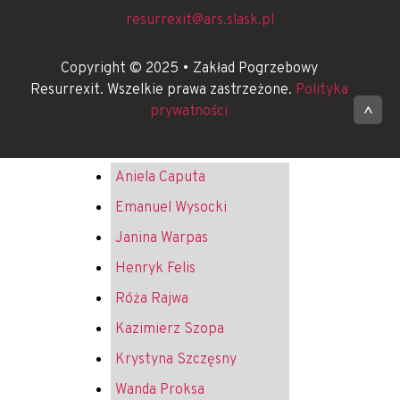
resurrexit@ars.slask.pl
Copyright © 2025 • Zakład Pogrzebowy
Resurrexit. Wszelkie prawa zastrzeżone.
Polityka
prywatności
^
Aniela Caputa
Emanuel Wysocki
Janina Warpas
Henryk Felis
Róża Rajwa
Kazimierz Szopa
Krystyna Szczęsny
Wanda Proksa