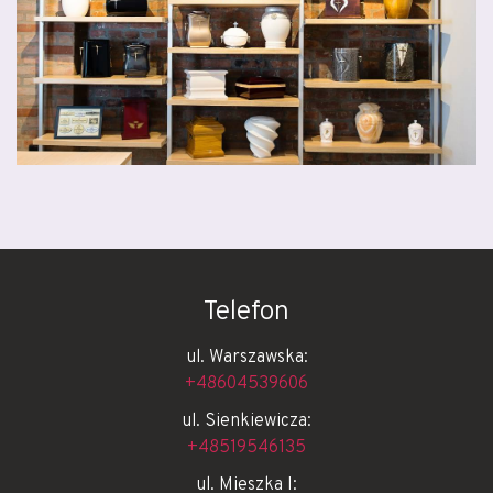
Telefon
ul. Warszawska:
+48604539606
ul. Sienkiewicza:
+48519546135
ul. Mieszka I: