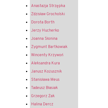
Anastazja Strzępka
Zdzisław Grocholski
Dorota Borth
Jerzy Hucherko
Joanna Słonina
Zygmunt Bartkowiak
Wincenty Krzywoń
Aleksandra Kura
Janusz Kożusznik
Stanisława Meus
Tadeusz Błasiak
Grzegorz Żak
Halina Dercz