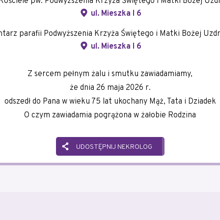
ościele pw. Podwyższenia Krzyża Świętego i Matki Bożej Uzd
ul. Mieszka I 6
arz parafii Podwyższenia Krzyża Świętego i Matki Bożej Uzd
ul. Mieszka I 6
Z sercem pełnym żalu i smutku zawiadamiamy,
że dnia 26 maja 2026 r.
odszedł do Pana w wieku 75 lat ukochany Mąż, Tata i Dziadek
O czym zawiadamia pogrążona w żałobie Rodzina
UDOSTĘPNIJ NEKROLOG