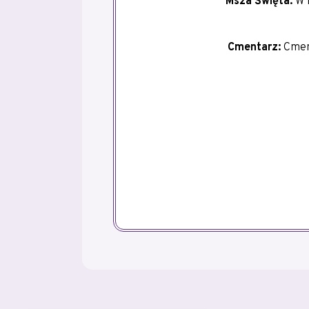
Msza Święta:
W K
Cmentarz:
Cment