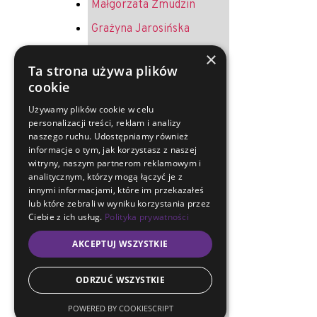
Małgorzata Żmudzin
Grażyna Jarosińska
Krystyna Żurek
×
Ta strona używa plików
Andrzej Jureczek
cookie
Helena Melich
Używamy plików cookie w celu
personalizacji treści, reklam i analizy
Jerzy Oruba
naszego ruchu. Udostępniamy również
Ryszard Merkel
informacje o tym, jak korzystasz z naszej
witryny, naszym partnerom reklamowym i
Sławoj Kapitański
analitycznym, którzy mogą łączyć je z
innymi informacjami, które im przekazałeś
Arkadiusz Musialski
lub które zebrali w wyniku korzystania przez
Ciebie z ich usług.
Polityka prywatności
Maria Lewandowska
AKCEPTUJ WSZYSTKIE
Mirosława Magryś-
Lukosek
ODRZUĆ WSZYSTKIE
Ewa Artymiuk
POWERED BY COOKIESCRIPT
Krystyna Micherdzińska