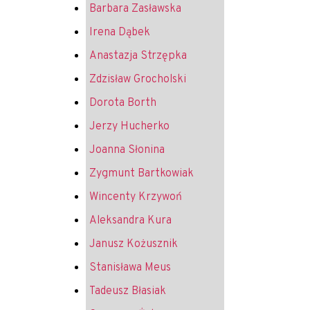
Barbara Zasławska
Irena Dąbek
Anastazja Strzępka
Zdzisław Grocholski
Dorota Borth
Jerzy Hucherko
Joanna Słonina
Zygmunt Bartkowiak
Wincenty Krzywoń
Aleksandra Kura
Janusz Kożusznik
Stanisława Meus
Tadeusz Błasiak