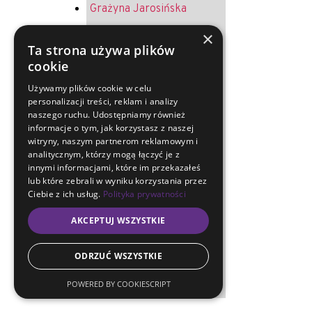
Grażyna Jarosińska
Krystyna Żurek
×
Ta strona używa plików
Andrzej Jureczek
cookie
Helena Melich
Używamy plików cookie w celu
personalizacji treści, reklam i analizy
Jerzy Oruba
naszego ruchu. Udostępniamy również
Ryszard Merkel
informacje o tym, jak korzystasz z naszej
witryny, naszym partnerom reklamowym i
Sławoj Kapitański
analitycznym, którzy mogą łączyć je z
innymi informacjami, które im przekazałeś
Arkadiusz Musialski
lub które zebrali w wyniku korzystania przez
Ciebie z ich usług.
Polityka prywatności
Maria Lewandowska
AKCEPTUJ WSZYSTKIE
Mirosława Magryś-
Lukosek
ODRZUĆ WSZYSTKIE
Ewa Artymiuk
POWERED BY COOKIESCRIPT
Krystyna Micherdzińska