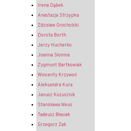
Irena Dąbek
Anastazja Strzępka
Zdzisław Grocholski
Dorota Borth
Jerzy Hucherko
Joanna Słonina
Zygmunt Bartkowiak
Wincenty Krzywoń
Aleksandra Kura
Janusz Kożusznik
Stanisława Meus
Tadeusz Błasiak
Grzegorz Żak