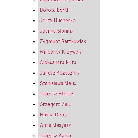
Zdzisław Grocholski
Dorota Borth
Jerzy Hucherko
Joanna Słonina
Zygmunt Bartkowiak
Wincenty Krzywoń
Aleksandra Kura
Janusz Kożusznik
Stanisława Meus
Tadeusz Błasiak
Grzegorz Żak
Halina Dercz
Anna Mesyasz
Tadeusz Kania