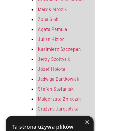
Antonina Płaczkiewicz
Marek Mrozik
Zofia Głąb
Agata Pamuła
Julian Kizior
Kazimierz Szczepan
Jerzy Szołtysik
Józef Hołota
Jadwiga Bartkowiak
Stefan Stefaniak
Małgorzata Żmudzin
Grażyna Jarosińska
Krystyna Żurek
×
Ta strona używa plików
Andrzej Jureczek