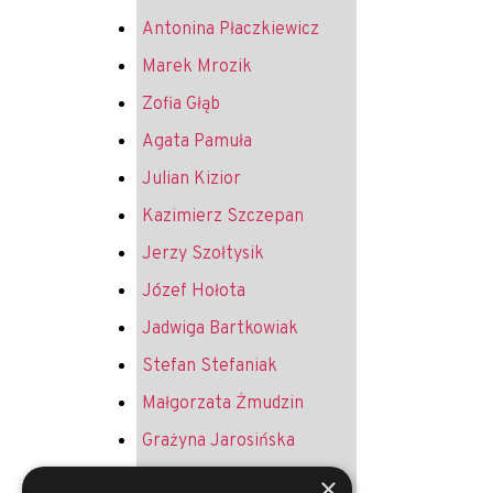
Antonina Płaczkiewicz
Marek Mrozik
Zofia Głąb
Agata Pamuła
Julian Kizior
Kazimierz Szczepan
Jerzy Szołtysik
Józef Hołota
Jadwiga Bartkowiak
Stefan Stefaniak
Małgorzata Żmudzin
Grażyna Jarosińska
Krystyna Żurek
×