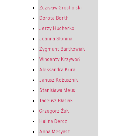
Zdzisław Grocholski
Dorota Borth
Jerzy Hucherko
Joanna Słonina
Zygmunt Bartkowiak
Wincenty Krzywoń
Aleksandra Kura
Janusz Kożusznik
Stanisława Meus
Tadeusz Błasiak
Grzegorz Żak
Halina Dercz
Anna Mesyasz