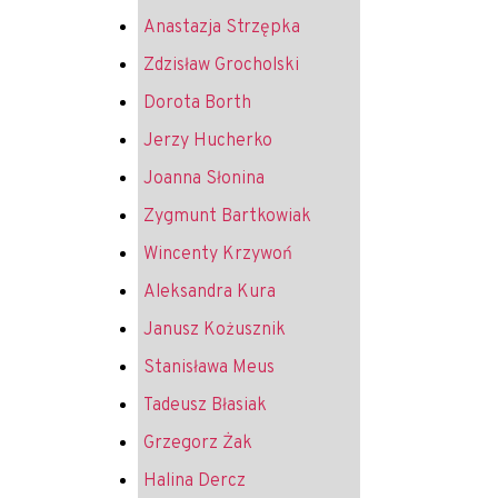
Anastazja Strzępka
Zdzisław Grocholski
Dorota Borth
Jerzy Hucherko
Joanna Słonina
Zygmunt Bartkowiak
Wincenty Krzywoń
Aleksandra Kura
Janusz Kożusznik
Stanisława Meus
Tadeusz Błasiak
Grzegorz Żak
Halina Dercz