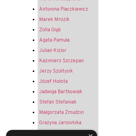
Antonina Płaczkiewicz
Marek Mrozik
Zofia Głąb
Agata Pamuła
Julian Kizior
Kazimierz Szczepan
Jerzy Szołtysik
Józef Hołota
Jadwiga Bartkowiak
Stefan Stefaniak
Małgorzata Żmudzin
Grażyna Jarosińska
Krystyna Żurek