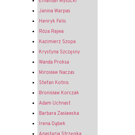
Emanuel Wysocki
Janina Warpas
Henryk Felis
Róża Rajwa
Kazimierz Szopa
Krystyna Szczęsny
Wanda Proksa
Mirosław Naczas
Stefan Kotnis
Bronisław Korczak
Adam Uchnast
Barbara Zasławska
Irena Dąbek
Anastazja Strzępka