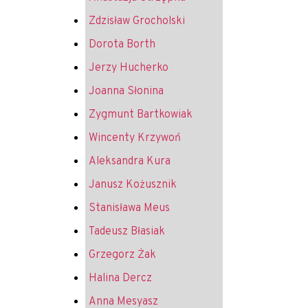
Zdzisław Grocholski
Dorota Borth
Jerzy Hucherko
Joanna Słonina
Zygmunt Bartkowiak
Wincenty Krzywoń
Aleksandra Kura
Janusz Kożusznik
Stanisława Meus
Tadeusz Błasiak
Grzegorz Żak
Halina Dercz
Anna Mesyasz