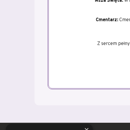
Msza Święta:
W K
Cmentarz:
Cment
Z sercem pełnym
×