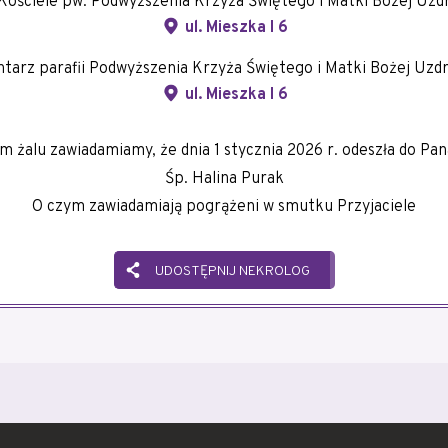
ościele pw. Podwyższenia Krzyża Świętego i Matki Bożej Uzd
ul. Mieszka I 6
arz parafii Podwyższenia Krzyża Świętego i Matki Bożej Uzd
ul. Mieszka I 6
 żalu zawiadamiamy, że dnia 1 stycznia 2026 r. odeszła do Pan
Śp. Halina Purak
O czym zawiadamiają pogrążeni w smutku Przyjaciele
UDOSTĘPNIJ NEKROLOG