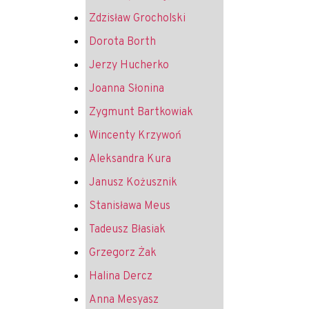
Zdzisław Grocholski
Dorota Borth
Jerzy Hucherko
Joanna Słonina
Zygmunt Bartkowiak
Wincenty Krzywoń
Aleksandra Kura
Janusz Kożusznik
Stanisława Meus
Tadeusz Błasiak
Grzegorz Żak
Halina Dercz
Anna Mesyasz