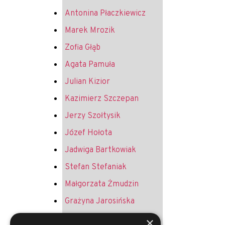
Antonina Płaczkiewicz
Marek Mrozik
Zofia Głąb
Agata Pamuła
Julian Kizior
Kazimierz Szczepan
Jerzy Szołtysik
Józef Hołota
Jadwiga Bartkowiak
Stefan Stefaniak
Małgorzata Żmudzin
Grażyna Jarosińska
Krystyna Żurek
×