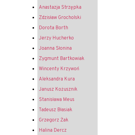
Anastazja Strzępka
Zdzisław Grocholski
Dorota Borth
Jerzy Hucherko
Joanna Słonina
Zygmunt Bartkowiak
Wincenty Krzywoń
Aleksandra Kura
Janusz Kożusznik
Stanisława Meus
Tadeusz Błasiak
Grzegorz Żak
Halina Dercz