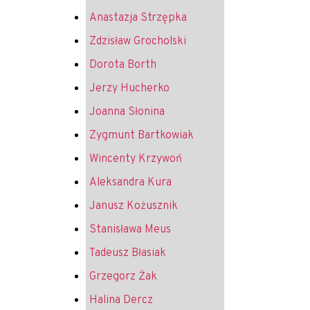
Anastazja Strzępka
Zdzisław Grocholski
Dorota Borth
Jerzy Hucherko
Joanna Słonina
Zygmunt Bartkowiak
Wincenty Krzywoń
Aleksandra Kura
Janusz Kożusznik
Stanisława Meus
Tadeusz Błasiak
Grzegorz Żak
Halina Dercz