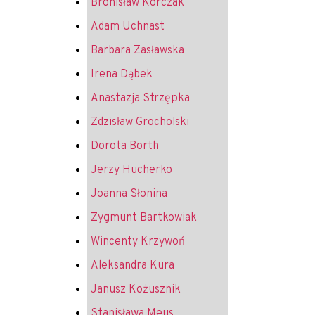
Bronisław Korczak
Adam Uchnast
Barbara Zasławska
Irena Dąbek
Anastazja Strzępka
Zdzisław Grocholski
Dorota Borth
Jerzy Hucherko
Joanna Słonina
Zygmunt Bartkowiak
Wincenty Krzywoń
Aleksandra Kura
Janusz Kożusznik
Stanisława Meus