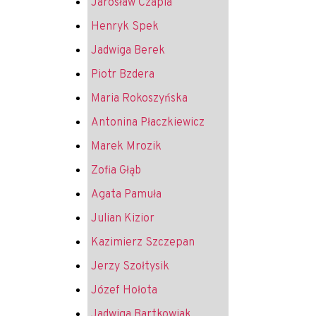
Jarosław Czapla
Henryk Spek
Jadwiga Berek
Piotr Bzdera
Maria Rokoszyńska
Antonina Płaczkiewicz
Marek Mrozik
Zofia Głąb
Agata Pamuła
Julian Kizior
Kazimierz Szczepan
Jerzy Szołtysik
Józef Hołota
Jadwiga Bartkowiak