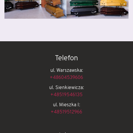
Telefon
ul. Warszawska:
+48604539606
ul. Sienkiewicza:
+48519546135
ul. Mieszka I:
+48519512966