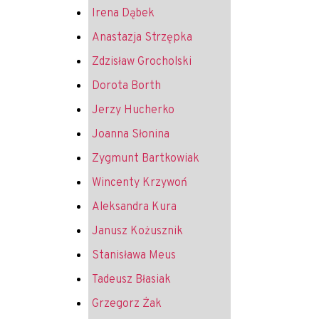
Irena Dąbek
Anastazja Strzępka
Zdzisław Grocholski
Dorota Borth
Jerzy Hucherko
Joanna Słonina
Zygmunt Bartkowiak
Wincenty Krzywoń
Aleksandra Kura
Janusz Kożusznik
Stanisława Meus
Tadeusz Błasiak
Grzegorz Żak