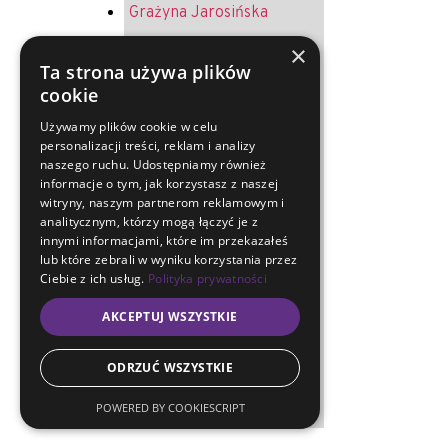
Grażyna Jarosińska
Krystyna Żurek
×
Ta strona używa plików
Andrzej Jureczek
cookie
Helena Melich
Używamy plików cookie w celu
personalizacji treści, reklam i analizy
Jerzy Oruba
naszego ruchu. Udostępniamy również
Ryszard Merkel
informacje o tym, jak korzystasz z naszej
witryny, naszym partnerom reklamowym i
Sławoj Kapitański
analitycznym, którzy mogą łączyć je z
innymi informacjami, które im przekazałeś
Arkadiusz Musialski
lub które zebrali w wyniku korzystania przez
Ciebie z ich usług.
Polityka prywatności
Maria Lewandowska
AKCEPTUJ WSZYSTKIE
Mirosława Magryś-
Lukosek
ODRZUĆ WSZYSTKIE
Ewa Artymiuk
POWERED BY COOKIESCRIPT
Krystyna Micherdzińska