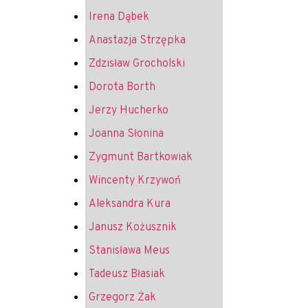
Irena Dąbek
Anastazja Strzępka
Zdzisław Grocholski
Dorota Borth
Jerzy Hucherko
Joanna Słonina
Zygmunt Bartkowiak
Wincenty Krzywoń
Aleksandra Kura
Janusz Kożusznik
Stanisława Meus
Tadeusz Błasiak
Grzegorz Żak