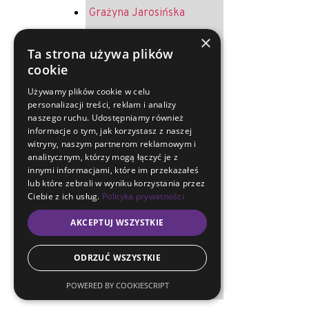
Grażyna Jarosińska
Krystyna Żurek
×
Ta strona używa plików
Andrzej Jureczek
cookie
Helena Melich
Używamy plików cookie w celu
personalizacji treści, reklam i analizy
Jerzy Oruba
naszego ruchu. Udostępniamy również
Ryszard Merkel
informacje o tym, jak korzystasz z naszej
witryny, naszym partnerom reklamowym i
Sławoj Kapitański
analitycznym, którzy mogą łączyć je z
innymi informacjami, które im przekazałeś
Arkadiusz Musialski
lub które zebrali w wyniku korzystania przez
Ciebie z ich usług.
Polityka prywatności
Maria Lewandowska
AKCEPTUJ WSZYSTKIE
Mirosława Magryś-
Lukosek
ODRZUĆ WSZYSTKIE
Ewa Artymiuk
POWERED BY COOKIESCRIPT
Krystyna Micherdzińska