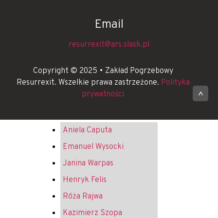
Email
resurrexit@ars.slask.pl
Copyright © 2025 • Zakład Pogrzebowy
Resurrexit. Wszelkie prawa zastrzeżone.
Polityka
prywatności
^
Aniela Caputa
Emanuel Wysocki
Janina Warpas
Henryk Felis
Róża Rajwa
Kazimierz Szopa