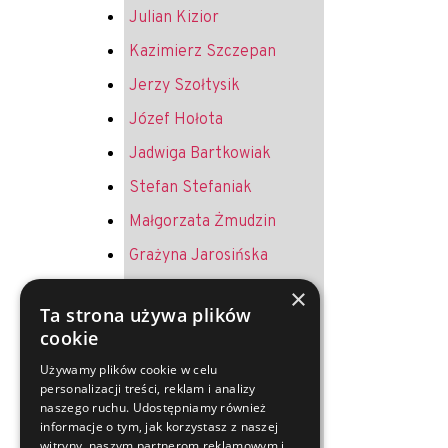
Julian Kizior
Kazimierz Szczepan
Jerzy Szołtysik
Józef Hołota
Jadwiga Bartkowiak
Stefan Stefaniak
Małgorzata Żmudzin
Grażyna Jarosińska
Krystyna Żurek
×
Ta strona używa plików
Andrzej Jureczek
cookie
Helena Melich
Używamy plików cookie w celu
personalizacji treści, reklam i analizy
Jerzy Oruba
naszego ruchu. Udostępniamy również
Ryszard Merkel
informacje o tym, jak korzystasz z naszej
witryny, naszym partnerom reklamowym i