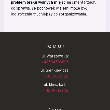
problem braku wolnych miejsc
na cmentarzach,
co sprawia, że pochówek w ziemi może być
logistycznie trudniejszy do zorganizowania.
Telefon
ul. Warszawska:
+48604539606
ul. Sienkiewicza:
+48519546135
ul. Mieszka I:
+48519512966