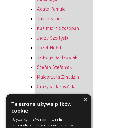
Agata Pamuła
Julian Kizior
Kazimierz Szczepan
Jerzy Szołtysik
Józef Hołota
Jadwiga Bartkowiak
Stefan Stefaniak
Małgorzata Żmudzin
Grażyna Jarosińska
Krystyna Żurek
×
Ta strona używa plików
Andrzej Jureczek
cookie
Helena Melich
Używamy plików cookie w celu
personalizacji treści, reklam i analizy
Jerzy Oruba