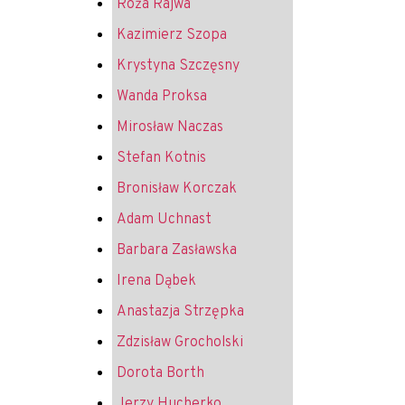
Róża Rajwa
Kazimierz Szopa
Krystyna Szczęsny
Wanda Proksa
Mirosław Naczas
Stefan Kotnis
Bronisław Korczak
Adam Uchnast
Barbara Zasławska
Irena Dąbek
Anastazja Strzępka
Zdzisław Grocholski
Dorota Borth
Jerzy Hucherko