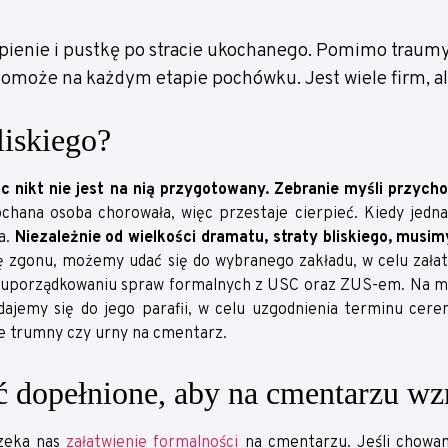
ierpienie i pustkę po stracie ukochanego. Pomimo trau
omoże na każdym etapie pochówku. Jest wiele firm, ale 
liskiego?
 nikt nie jest na nią przygotowany. Zebranie myśli przych
chana osoba chorowała, więc przestaje cierpieć. Kiedy jedn
a.
Niezależnie od wielkości dramatu, straty bliskiego, musi
ę zgonu, możemy udać się do wybranego zakładu, w celu zał
 uporządkowaniu spraw formalnych z USC oraz ZUS-em. Na mi
 udajemy się do jego parafii, w celu uzgodnienia terminu ce
e trumny czy urny na cmentarz.
ć dopełnione, aby na cmentarzu wz
czeka nas
załatwienie formalności
na cmentarzu. Jeśli chowam