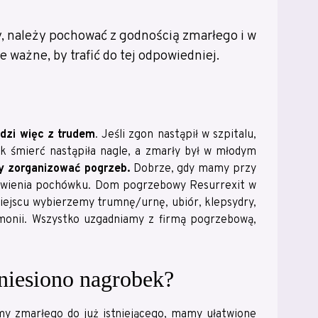
my, należy pochować z godnością zmarłego i w
ważne, by trafić do tej odpowiedniej.
odzi więc z trudem
. Jeśli zgon nastąpił w szpitalu,
ak śmierć nastąpiła nagle, a zmarły był w młodym
my zorganizować pogrzeb.
Dobrze, gdy mamy przy
atwienia pochówku. Dom pogrzebowy Resurrexit w
ejscu wybierzemy trumnę/urnę, ubiór, klepsydry,
remonii. Wszystko uzgadniamy z firmą pogrzebową,
niesiono nagrobek?
y zmarłego do już istniejącego, mamy ułatwione