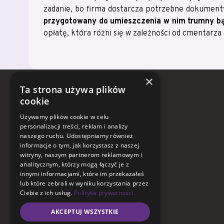
zadanie, bo firma dostarcza potrzebne dokumen
przygotowany do umieszczenia w nim trumny bą
opłatę, która różni się w zależności od cmentarza 
×
Ta strona używa plików
Telefon
cookie
Używamy plików cookie w celu
ul. Warszawska:
personalizacji treści, reklam i analizy
+48604539606
naszego ruchu. Udostępniamy również
informacje o tym, jak korzystasz z naszej
ul. Sienkiewicza:
witryny, naszym partnerom reklamowym i
+48519546135
analitycznym, którzy mogą łączyć je z
innymi informacjami, które im przekazałeś
ul. Mieszka I:
lub które zebrali w wyniku korzystania przez
+48519512966
Ciebie z ich usług.
Polityka prywatności
AKCEPTUJ WSZYSTKIE