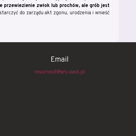
 przewiezienie zwłok lub prochów, ale grób jest
tarczyć do zarządu akt zgonu, urodzenia i wnieść
Email
resurrexit@ars.slask.pl