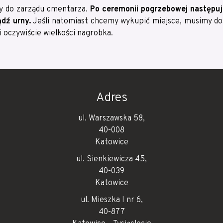
ty do zarządu cmentarza.
Po ceremonii pogrzebowej następuje
dź urny.
Jeśli natomiast chcemy wykupić miejsce, musimy dos
i oczywiście wielkości nagrobka.
Adres
ul. Warszawska 58,
40-008
Katowice
ul. Sienkiewicza 45,
40-039
Katowice
ul. Mieszka I nr 6,
40-877