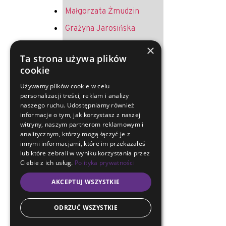
Małgorzata Żmudzin
Grażyna Jarosińska
Krystyna Żurek
×
Ta strona używa plików
Andrzej Jureczek
cookie
Helena Melich
Używamy plików cookie w celu
personalizacji treści, reklam i analizy
Jerzy Oruba
naszego ruchu. Udostępniamy również
Ryszard Merkel
informacje o tym, jak korzystasz z naszej
witryny, naszym partnerom reklamowym i
Sławoj Kapitański
analitycznym, którzy mogą łączyć je z
innymi informacjami, które im przekazałeś
Arkadiusz Musialski
lub które zebrali w wyniku korzystania przez
Ciebie z ich usług.
Polityka prywatności
Maria Lewandowska
AKCEPTUJ WSZYSTKIE
Mirosława Magryś-
Lukosek
ODRZUĆ WSZYSTKIE
Ewa Artymiuk