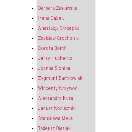
Barbara Zasławska
Irena Dąbek
Anastazja Strzępka
Zdzisław Grocholski
Dorota Borth
Jerzy Hucherko
Joanna Słonina
Zygmunt Bartkowiak
Wincenty Krzywoń
Aleksandra Kura
Janusz Kożusznik
Stanisława Meus
Tadeusz Błasiak