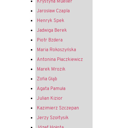
Krystyna Mueller
Jarosław Czapla
Henryk Spek
Jadwiga Berek
Piotr Bzdera
Maria Rokoszyńska
Antonina Płaczkiewicz
Marek Mrozik
Zofia Głąb
Agata Pamuła
Julian Kizior
Kazimierz Szczepan
Jerzy Szołtysik
Józef Hołota