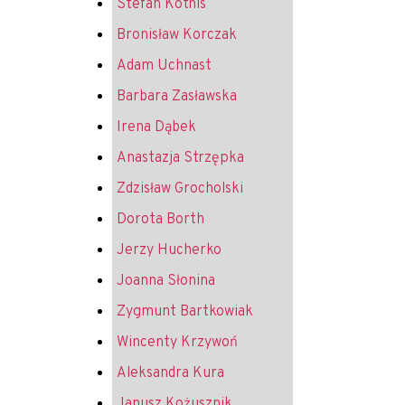
Stefan Kotnis
Bronisław Korczak
Adam Uchnast
Barbara Zasławska
Irena Dąbek
Anastazja Strzępka
Zdzisław Grocholski
Dorota Borth
Jerzy Hucherko
Joanna Słonina
Zygmunt Bartkowiak
Wincenty Krzywoń
Aleksandra Kura
Janusz Kożusznik