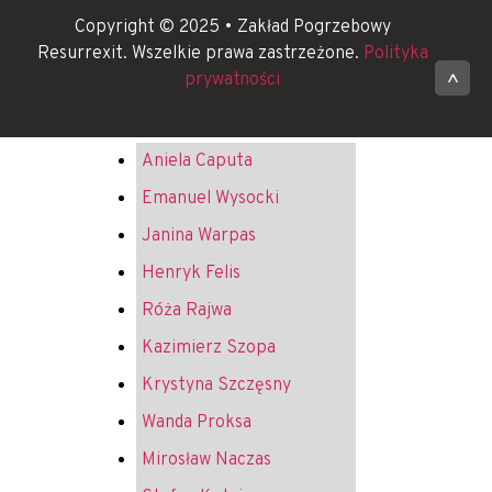
Copyright © 2025 • Zakład Pogrzebowy
Resurrexit. Wszelkie prawa zastrzeżone.
Polityka
prywatności
^
Aniela Caputa
Emanuel Wysocki
Janina Warpas
Henryk Felis
Róża Rajwa
Kazimierz Szopa
Krystyna Szczęsny
Wanda Proksa
Mirosław Naczas