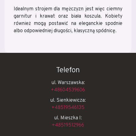
Idealnym strojem dla mężczyzn jest więc ciemny
garnitur i krawat oraz biała koszula. Kobiety
również mogą postawić na eleganckie spodnie
albo odpowiedniej długości, klasyczną spódnicę.
Telefon
ul. Warszawska:
+48604539606
ul. Sienkiewicza:
+48519546135
ul. Mieszka I:
+48519512966