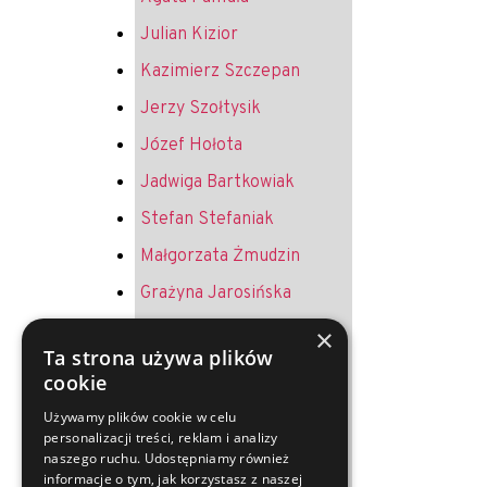
Julian Kizior
Kazimierz Szczepan
Jerzy Szołtysik
Józef Hołota
Jadwiga Bartkowiak
Stefan Stefaniak
Małgorzata Żmudzin
Grażyna Jarosińska
Krystyna Żurek
×
Ta strona używa plików
Andrzej Jureczek
cookie
Helena Melich
Używamy plików cookie w celu
personalizacji treści, reklam i analizy
Jerzy Oruba
naszego ruchu. Udostępniamy również
Ryszard Merkel
informacje o tym, jak korzystasz z naszej