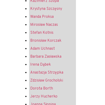
Kazimierz Szopa
Krystyna Szczęsny
Wanda Proksa
Mirosław Naczas
Stefan Kotnis
Bronisław Korczak
Adam Uchnast
Barbara Zasławska
Irena Dąbek
Anastazja Strzępka
Zdzisław Grocholski
Dorota Borth
Jerzy Hucherko
Joanna Słonina