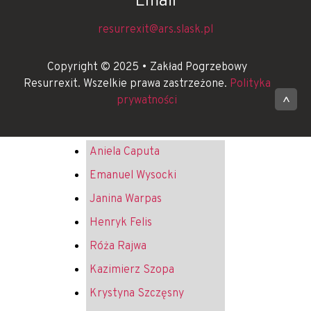
Email
resurrexit@ars.slask.pl
Copyright © 2025 • Zakład Pogrzebowy
Resurrexit. Wszelkie prawa zastrzeżone.
Polityka
prywatności
^
Aniela Caputa
Emanuel Wysocki
Janina Warpas
Henryk Felis
Róża Rajwa
Kazimierz Szopa
Krystyna Szczęsny