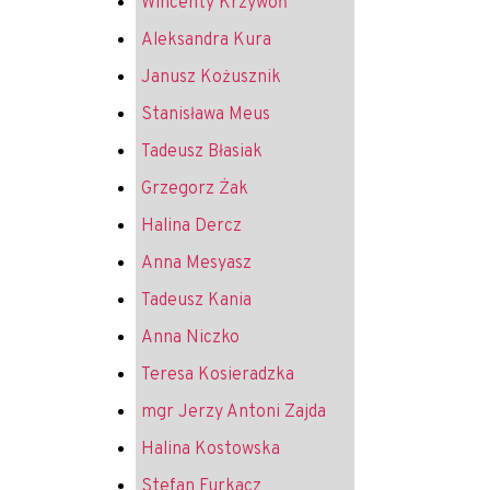
Wincenty Krzywoń
Aleksandra Kura
Janusz Kożusznik
Stanisława Meus
Tadeusz Błasiak
Grzegorz Żak
Halina Dercz
Anna Mesyasz
Tadeusz Kania
Anna Niczko
Teresa Kosieradzka
mgr Jerzy Antoni Zajda
Halina Kostowska
Stefan Furkacz