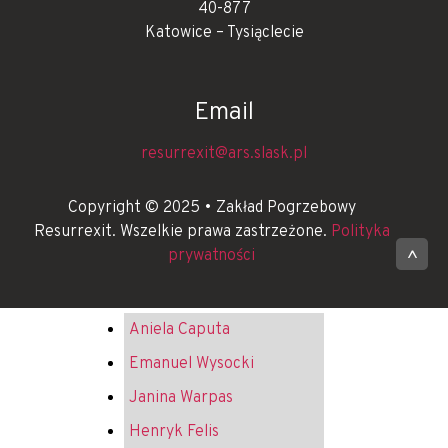
40-877
Katowice – Tysiąclecie
Email
resurrexit@ars.slask.pl
Copyright © 2025 • Zakład Pogrzebowy
Resurrexit. Wszelkie prawa zastrzeżone.
Polityka
prywatności
^
Aniela Caputa
Emanuel Wysocki
Janina Warpas
Henryk Felis