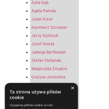
Zofia Głąb
Agata Pamuła
Julian Kizior
Kazimierz Szczepan
Jerzy Szołtysik
Józef Hołota
Jadwiga Bartkowiak
Stefan Stefaniak
Małgorzata Żmudzin
Grażyna Jarosińska
Krystyna Żurek
×
Ta strona używa plików
Andrzej Jureczek
cookie
Helena Melich
Używamy plików cookie w celu