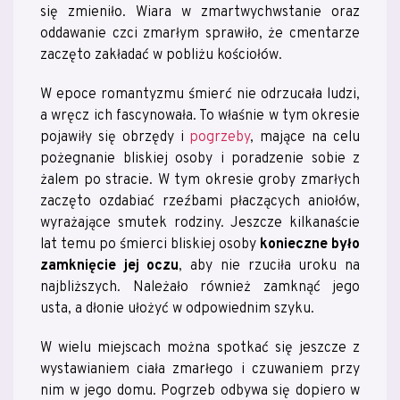
się zmieniło. Wiara w zmartwychwstanie oraz
oddawanie czci zmarłym sprawiło, że cmentarze
zaczęto zakładać w pobliżu kościołów.
W epoce romantyzmu śmierć nie odrzucała ludzi,
a wręcz ich fascynowała. To właśnie w tym okresie
pojawiły się obrzędy i
pogrzeby
, mające na celu
pożegnanie bliskiej osoby i poradzenie sobie z
żalem po stracie. W tym okresie groby zmarłych
zaczęto ozdabiać rzeźbami płaczących aniołów,
wyrażające smutek rodziny. Jeszcze kilkanaście
lat temu po śmierci bliskiej osoby
konieczne było
zamknięcie jej oczu
, aby nie rzuciła uroku na
najbliższych. Należało również zamknąć jego
usta, a dłonie ułożyć w odpowiednim szyku.
W wielu miejscach można spotkać się jeszcze z
wystawianiem ciała zmarłego i czuwaniem przy
nim w jego domu. Pogrzeb odbywa się dopiero w