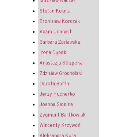
Mirosław Naczas
Stefan Kotnis
Bronisław Korczak
Adam Uchnast
Barbara Zasławska
Irena Dąbek
Anastazja Strzępka
Zdzisław Grocholski
Dorota Borth
Jerzy Hucherko
Joanna Słonina
Zygmunt Bartkowiak
Wincenty Krzywoń
Aleksandra Kura