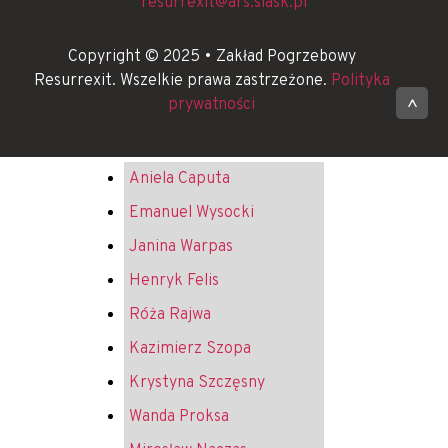
resurrexit@ars.slask.pl
Copyright © 2025 • Zakład Pogrzebowy
Resurrexit. Wszelkie prawa zastrzeżone.
Polityka
prywatności
^
Aniela Caputa
Emanuel Wysocki
Janina Warpas
Henryk Felis
Róża Rajwa
Kazimierz Szopa
Krystyna Szczęsny
Wanda Proksa