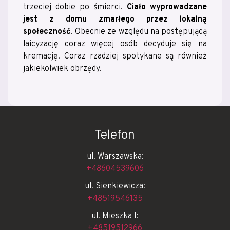
trzeciej dobie po śmierci.
Ciało wyprowadzane
jest z domu zmarłego przez lokalną
społeczność
. Obecnie ze względu na postępującą
laicyzację coraz więcej osób decyduje się na
kremację. Coraz rzadziej spotykane są również
jakiekolwiek obrzędy.
Telefon
ul. Warszawska:
+48604539606
ul. Sienkiewicza:
+48519546135
ul. Mieszka I:
+48519512966