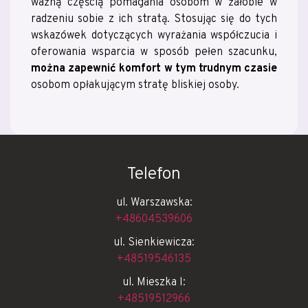
ważną częścią pomagania osobom w żałobie w
radzeniu sobie z ich stratą. Stosując się do tych
wskazówek dotyczących wyrażania współczucia i
oferowania wsparcia w sposób pełen szacunku,
można zapewnić komfort w tym trudnym czasie
osobom opłakującym stratę bliskiej osoby.
Telefon
ul. Warszawska:
+48604539606
ul. Sienkiewicza:
+48519546135
ul. Mieszka I:
+48519512966