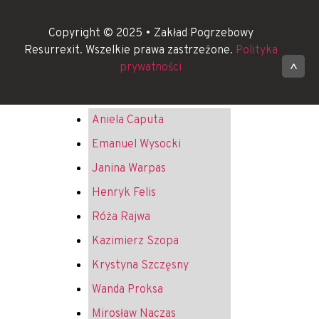
Copyright © 2025 • Zakład Pogrzebowy
Resurrexit. Wszelkie prawa zastrzeżone.
Polityka
prywatności
^
Aniela Caputa
Emanuel Wysocki
Janina Warpas
Henryk Felis
Róża Rajwa
Kazimierz Szopa
Krystyna Szczęsny
Wanda Proksa
Mirosław Naczas